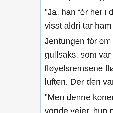
"Ja, han fór her i 
visst aldri tar ham
Jentungen fór om 
gullsaks, som var s
fløyelsremsene fl
luften. Der den var
"Men denne konen 
vonde veier, hun m