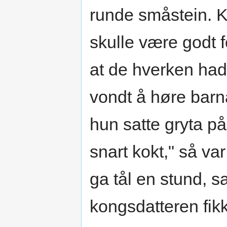
runde småstein. K
skulle være godt fo
at de hverken hadd
vondt å høre barn
hun satte gryta p
snart kokt," så va
ga tål en stund, s
kongsdatteren fik