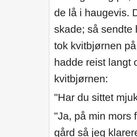
de lå i haugevis. 
skade; så sendte 
tok kvitbjørnen p
hadde reist langt 
kvitbjørnen:
"Har du sittet mju
"Ja, på min mors f
gård så jeg klarer