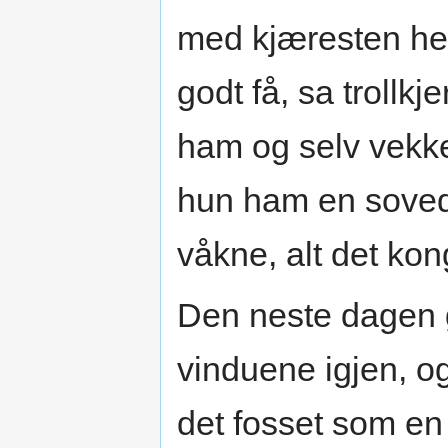
med kjæresten hen
godt få, sa trollk
ham og selv vekk
hun ham en sovedri
våkne, alt det kon
Den neste dagen g
vinduene igjen, og
det fosset som en