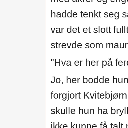
hadde tenkt seg så
var det et slott fu
strevde som maur 
"Hva er her på fe
Jo, her bodde hun
forgjort Kvitebjø
skulle hun ha br
ikke kunne få talt