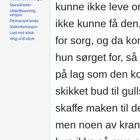
kunne ikke leve o
Spesialsider
Utskriftsvennlig
versjon
ikke kunne få den,
Permanent lenke
Sideinformasjon
Last ned ebok
for sorg, og da ko
Velg ut til ebok
hun sørget for, så
på lag som den k
skikket bud til gu
skaffe maken til d
men noen av krans