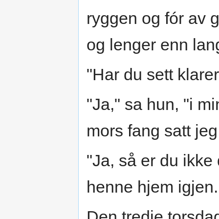
ryggen og fór av 
og lenger enn lang
"Har du sett klare
"Ja," sa hun, "i m
mors fang satt jeg
"Ja, så er du ikke 
henne hjem igjen.
Den tredje torsda