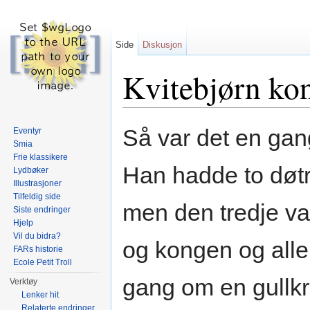
Side
Diskusjon
Kvitebjørn ko
Gå til:
navigasjon
,
søk
Så var det en gan
Eventyr
Smia
Frie klassikere
Han hadde to døt
Lydbøker
Illustrasjoner
Tilfeldig side
men den tredje va
Siste endringer
Hjelp
Vil du bidra?
og kongen og alle
FARs historie
Ecole Petit Troll
gang om en gullkr
Verktøy
Lenker hit
Relaterte endringer