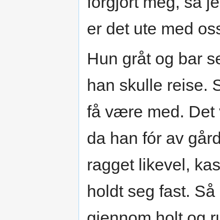
forgjort meg, så 
er det ute med oss
Hun gråt og bar s
han skulle reise.
få være med. Det v
da han fór av går
ragget likevel, k
holdt seg fast. Så
gjennom holt og ru