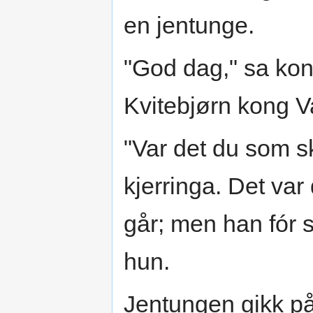
en jentunge.
"God dag," sa kong
Kvitebjørn kong V
"Var det du som s
kjerringa. Det var
går; men han fór så
hun.
Jentungen gikk på